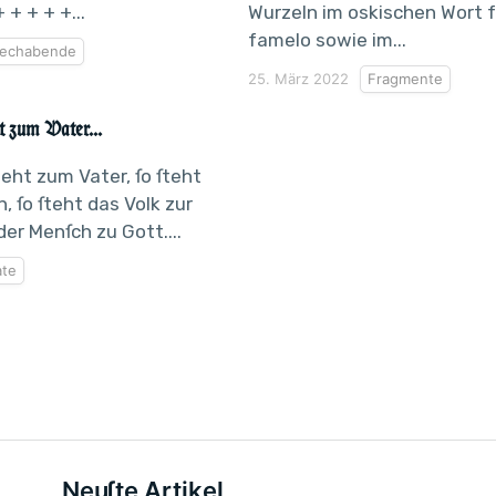
 + + + +...
Wurzeln im oskischen Wort 
famelo sowie im...
echabende
25. März 2022
Fragmente
t zum Vater...
teht zum Vater, ſo ſteht
, ſo ſteht das Volk zur
der Menſch zu Gott....
ate
Neuſte Artikel