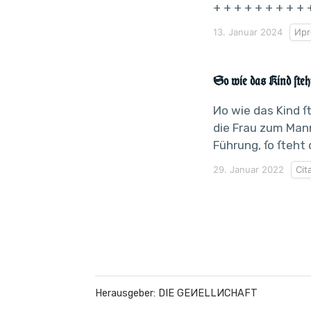
+ + + + + + + + + +
13. Januar 2024
Иpr
So wie das Kind ſteh
Иo wie das Kind ſ
die Frau zum Mann
Führung, ſo ſteht 
29. Januar 2022
Cit
Herausgeber: DIE GEИELLИCHAFT