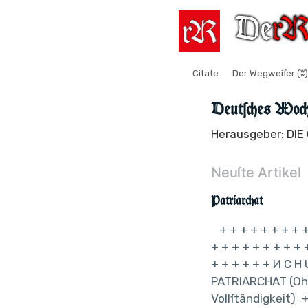
Citate
Der Wegweiſer (ʬ)
Deutſches Woch
Herausgeber: DI
Neuſte Artikel
Patriarchat
+ + + + + + + + +
+ + + + + + + + + 
+ + + + + + И C H 
PATRIARCHAT (Oh
Vollſtändigkeit) +