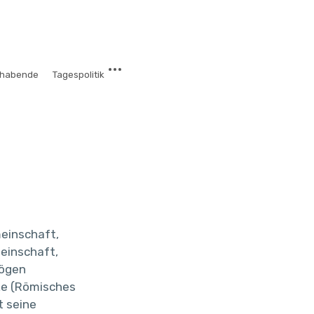
chabende
Tagespolitik
meinschaft,
einschaft,
ögen
ike (Römisches
t seine