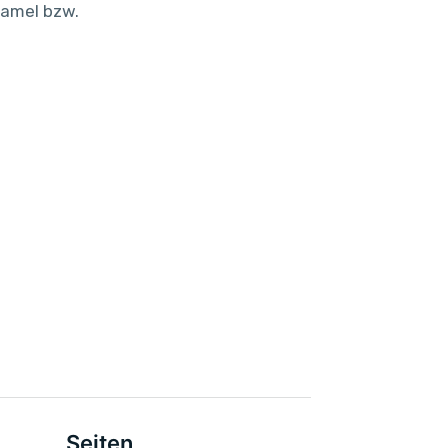
famel bzw.
Seiten