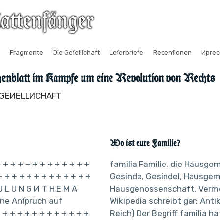
Fragmente
Die Geſellſchaft
Leſerbriefe
Recenſionen
Иpre
enblatt im Kampfe um eine Revolution von Rechts
E GEИELLИCHAFT
Wo ist eure Familie?
 + + + + + + + + + + + +
familia Familie, die Hausge
+ + + + + + + + + + + + +
Gesinde, Gesindel, Hausgem
U L U N G И T H E M A
Hausgenossenschaft, Verm
ne Anſpruch auf
Wikipedia schreibt gar: Ant
 + + + + + + + + + + + +
Reich) Der Begriff familia ha