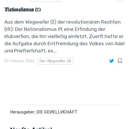
Nationalismus (ʬ)
Aus dem Wegweiſer (ʬ) der revolutionären Rechten
(rR): Der Nationalismus iſt eine Erﬁndung der
Иubverſion, die ihn vielſeitig einſetzt. Zuerſt hatte er
die Aufgabe durch Entfremdung des Volkes von Adel
und Prieſterſchaft, es...
27. Februar 2022
Der Wegweiſer (ʬ)
Herausgeber: DIE GEИELLИCHAFT