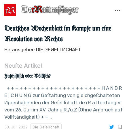
Deutſches Wochenblatt im Kampfe um eine
Revolution von Rechts
Herausgeber: DIE GEИELLИCHAFT
Neuſte Artikel
Faſchiſtiſch oder Völkiſch?
+ + + + + + + + + + + + + + + + + + + + + + H A N D R
E I C H U N G zur Geſtaltung von gleichgeſchalteten
Иprechabenden der Geſellſchaft de rR attenfänger
vom 26. Juli im XV. Jahr u.R./u.Z (Ohne Anſpruch auf
Vollſtändigkeit) + +...
30. Juli 2022
Die Geſellſchaft