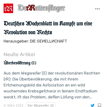
Deutſches Wochenblatt im Kampfe um eine
Revolution von Rechts
Herausgeber: DIE GEИELLИCHAFT
Neuſte Artikel
Überbevölkerung (ʬ)
Aus dem Wegweiſer (ʬ) der revolutionären Rechten
(rR): Die Überbevölkerung, die mit ihrem
Erſcheinungsbild die Asſociation an ein wild
wucherndes Krebsgeſchwür in ſeinem Endſtadium
weckt, iſt das Problem, deſſen Löſung von den...
4. März 2022
Der Wegweiſer (ʬ)