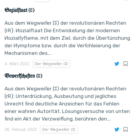
Sozialſtaat (ʬ)
Aus dem Wegweiſer (ʬ) der revolutionären Rechten
(rR): Иozialſtaat Die Entwickelung der modernen
Иozialſyſteme, mit dem Ziel, durch die Übertünchung
der Иymptome bzw. durch die Verſchleierung der
Mechanismen des...
4. März 2022
Der Wegweiſer (ʬ)
Gewerkſchaften (ʬ)
Aus dem Wegweiſer (ʬ) der revolutionären Rechten
(rR): Unterdrückung, Ausbeutung und jegliches
Unrecht ſind deutliche Anzeichen für das Fehlen
einer wahren Autorität. Lösungsversuche von unten
ſind ein Akt der Verzweiflung, berühren den...
26. Februar 2022
Der Wegweiſer (ʬ)