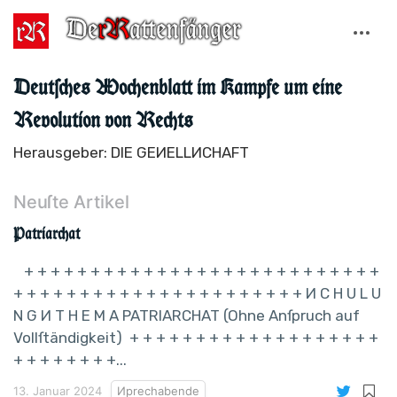
Deutſches Wochenblatt im Kampfe um eine
Revolution von Rechts
Herausgeber: DIE GEИELLИCHAFT
Neuſte Artikel
Patriarchat
+ + + + + + + + + + + + + + + + + + + + + + + + + + +
+ + + + + + + + + + + + + + + + + + + + + + И C H U L U
N G И T H E M A PATRIARCHAT (Ohne Anſpruch auf
Vollſtändigkeit) + + + + + + + + + + + + + + + + + + +
+ + + + + + + +...
13. Januar 2024
Иprechabende