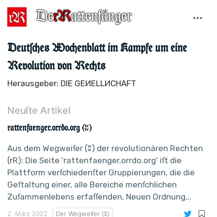
Deutſches Wochenblatt im Kampfe um eine
Revolution von Rechts
Herausgeber: DIE GEИELLИCHAFT
Neuſte Artikel
rattenfaenger.orrdo.org (ʬ)
Aus dem Wegweiſer (ʬ) der revolutionären Rechten
(rR): Die Seite 'rattenfaenger.orrdo.org' iſt die
Plattform verſchiedenſter Gruppierungen, die die
Geſtaltung einer, alle Bereiche menſchlichen
Zuſammenlebens erfaſſenden, Neuen Ordnung...
2. März 2022
Der Wegweiſer (ʬ)