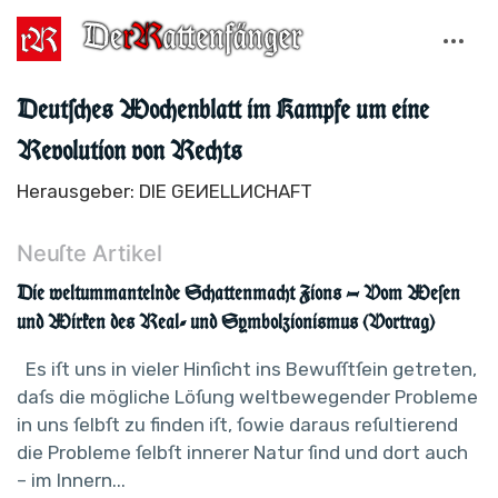
Deutſches Wochenblatt im Kampfe um eine
Revolution von Rechts
Herausgeber: DIE GEИELLИCHAFT
Neuſte Artikel
Die weltummantelnde Schattenmacht Zions — Vom Weſen
und Wirken des Real- und Symbolzionismus (Vortrag)
Es iſt uns in vieler Hinſicht ins Bewuſſtſein getreten,
daſs die mögliche Löſung weltbewegender Probleme
in uns ſelbſt zu finden iſt, ſowie daraus reſultierend
die Probleme ſelbſt innerer Natur ſind und dort auch
– im Innern...