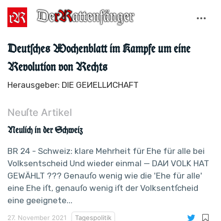
Deutſches Wochenblatt im Kampfe um eine
Revolution von Rechts
Herausgeber: DIE GEИELLИCHAFT
Neuſte Artikel
Neulich in der Schweiz
BR 24 - Schweiz: klare Mehrheit für Ehe für alle bei
Volksentscheid Und wieder einmal — DAИ VOLK HAT
GEWÄHLT ??? Genauſo wenig wie die 'Ehe für alle'
eine Ehe iſt, genauſo wenig iſt der Volksentſcheid
eine geeignete...
27. November 2021
Tagespolitik