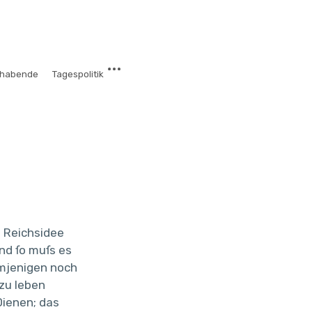
chabende
Tagespolitik
e Reichsidee
nd ſo muſs es
emjenigen noch
 zu leben
Dienen; das