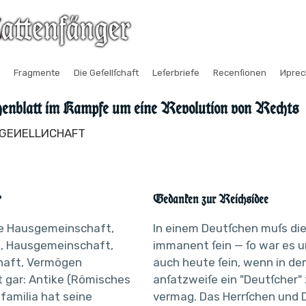
Fragmente
Die Geſellſchaft
Leſerbriefe
Recenſionen
Иpre
enblatt im Kampfe um eine Revolution von Rechts
E GEИELLИCHAFT
?
Gedanken zur Reichsidee
die Hausgemeinschaft,
In einem Deutſchen muſs di
l, Hausgemeinschaft,
immanent ſein — ſo war es u
aft, Vermögen
auch heute ſein, wenn in d
t gar: Antike (Römisches
anſatzweiſe ein "Deutſcher"
 familia hat seine
vermag. Das Herrſchen und 