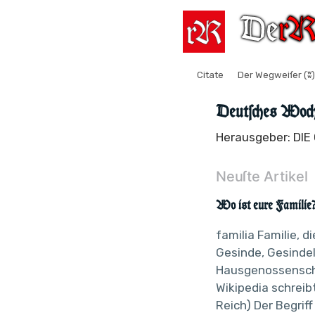
Citate
Der Wegweiſer (ʬ)
Deutſches Woch
Herausgeber: DI
Neuſte Artikel
Wo ist eure Familie
familia Familie, 
Gesinde, Gesinde
Hausgenossensch
Wikipedia schreib
Reich) Der Begriff