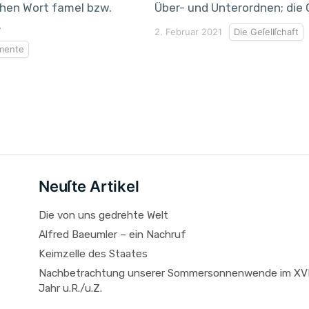
chen Wort famel bzw.
Über- und Unterordnen; die 
.
2. Februar 2021
Die Geſellſchaft
mente
Neuſte Artikel
Die von uns gedrehte Welt
Alfred Baeumler – ein Nachruf
Keimzelle des Staates
Nachbetrachtung unserer Sommersonnenwende im XVI
Jahr u.R./u.Z.