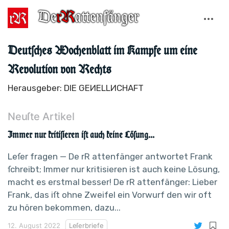
Deutſches Wochenblatt im Kampfe um eine
Revolution von Rechts
Herausgeber: DIE GEИELLИCHAFT
Neuſte Artikel
Immer nur kritiſieren iſt auch keine Löſung...
Leſer fragen — De rR attenfänger antwortet Frank
ſchreibt; Immer nur kritisieren ist auch keine Lösung,
macht es erstmal besser! De rR attenfänger: Lieber
Frank, das iſt ohne Zweifel ein Vorwurf den wir oft
zu hören bekommen, dazu...
12. August 2022
Leſerbriefe