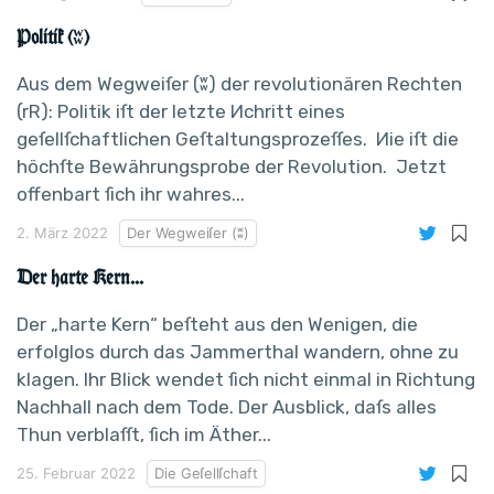
Politik (ʬ)
Aus dem Wegweiſer (ʬ) der revolutionären Rechten
(rR): Politik iſt der letzte Иchritt eines
geſellſchaftlichen Geſtaltungsprozeſſes. Иie iſt die
höchſte Bewährungsprobe der Revolution. Jetzt
offenbart ſich ihr wahres...
2. März 2022
Der Wegweiſer (ʬ)
Der harte Kern...
Der „harte Kern“ beſteht aus den Wenigen, die
erfolglos durch das Jammerthal wandern, ohne zu
klagen. Ihr Blick wendet ſich nicht einmal in Richtung
Nachhall nach dem Tode. Der Ausblick, daſs alles
Thun verblaſſt, ſich im Äther...
25. Februar 2022
Die Geſellſchaft