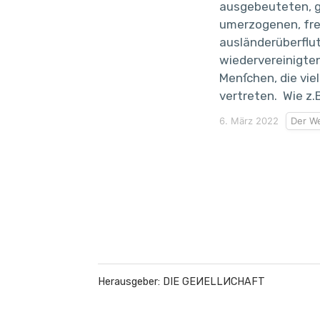
ausgebeuteten, 
umerzogenen, fr
ausländerüberflu
wiedervereinigten
Menſchen, die viel
vertreten. Wie z.B.
6. März 2022
Der We
Herausgeber: DIE GEИELLИCHAFT