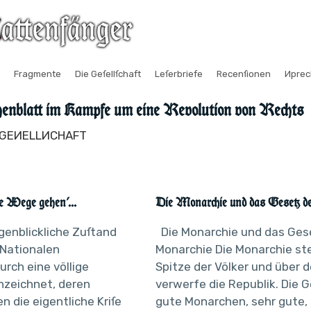
Fragmente
Die Geſellſchaft
Leſerbriefe
Recenſionen
Иpre
enblatt im Kampfe um eine Revolution von Rechts
E GEИELLИCHAFT
 Wege gehen'...
Die Monarchie und das Gesetz d
genblickliche Zuſtand
Die Monarchie und das Ges
Nationalen
Monarchie Die Monarchie st
urch eine völlige
Spitze der Völker und über de
zeichnet, deren
verwerfe die Republik. Die 
en die eigentliche Kriſe
gute Monarchen, sehr gute