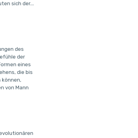
ten sich der...
hungen des
efühle der
Formen eines
hens, die bis
 können,
en von Mann
revolutionären