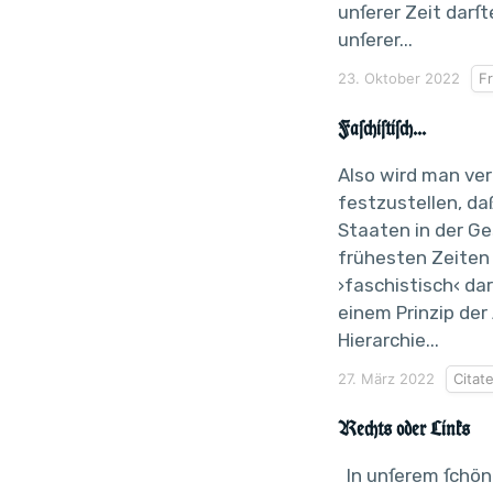
unſerer Zeit darſt
unſerer...
23. Oktober 2022
F
Faſchiſtiſch...
Also wird man verp
festzustellen, da
Staaten in der Ge
frühesten Zeiten
›faschistisch‹ dar
einem Prinzip der
Hierarchie...
27. März 2022
Citat
Rechts oder Links
In unſerem ſchön