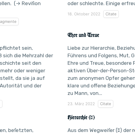
ellen. (→ Reviſion
oder schlechte. Einige erfreu
18. Oktober 2022
Citate
ragmente
Ehre und Treue
flichtet sein,
Liebe zur Hierarchie, Bezie
ß sich die Mehrzahl der
Führens und Folgens, Mut, G
schichte seit den
Ehre und Treue, besondere 
 mehr oder weniger
aktiven Über-der-Person-Ste
stellt, da sie ja auf
zum anonymen Opfer gehen
 Autorität und der
klare und offene Beziehung
zu Mann, von...
e
23. März 2022
Citate
Hierarchie (ʬ)
en, beſetzten,
Aus dem Wegweiſer (ʬ) der 