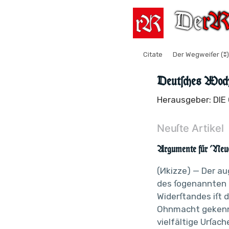
Citate
Der Wegweiſer (ʬ)
Deutſches Woch
Herausgeber: DI
Neuſte Artikel
Argumente für 'Neue
(Иkizze) — Der au
des ſogenannten 
Widerſtandes iſt d
Ohnmacht gekenn
vielfältige Urſach