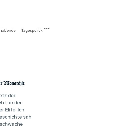
chabende
Tagespolitik
er Monarchie
etz der
eht an der
r Elite. Ich
Geschichte sah
, schwache