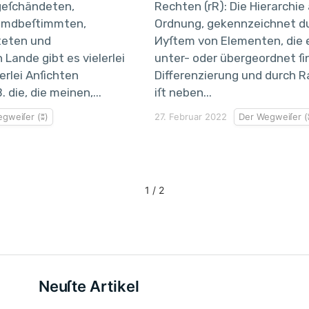
geſchändeten,
Rechten (rR): Die Hierarchie 
emdbeſtimmten,
Ordnung, gekennzeichnet du
teten und
Иyſtem von Elementen, die 
 Lande gibt es vielerlei
unter- oder übergeordnet ſi
erlei Anſichten
Differenzierung und durch 
 die, die meinen,...
iſt neben...
gweiſer (ʬ)
27. Februar 2022
Der Wegweiſer (
1 / 2
Neuſte Artikel