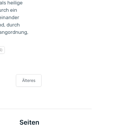
als heilige
rch ein
einander
nd, durch
Rangordnung,
ʬ)
Älteres
Seiten