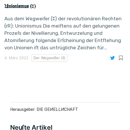
Unionismus (ʬ)
Aus dem Wegweiſer (ʬ) der revolutionären Rechten
(rR): Unionismus Die meiſtens auf den gelungenen
Prozeſs der Nivellierung, Entwurzelung und
Atomiſierung folgende Erſcheinung der Entſtehung
von Unionen iſt das untrügliche Zeichen für...
4. März 2022
Der Wegweiſer (ʬ)
Herausgeber: DIE GEИELLИCHAFT
Neuſte Artikel