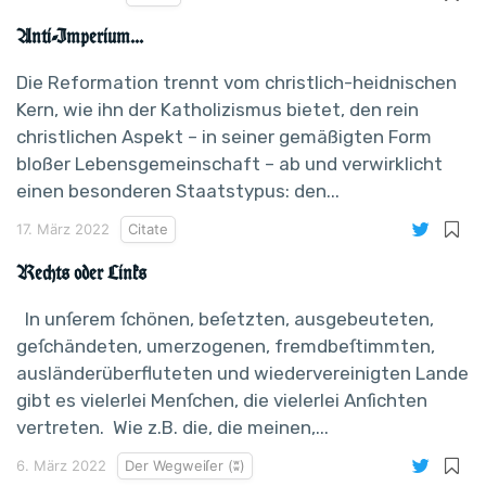
Anti-Imperium...
Die Reformation trennt vom christlich-heidnischen
Kern, wie ihn der Katholizismus bietet, den rein
christlichen Aspekt – in seiner gemäßigten Form
bloßer Lebensgemeinschaft – ab und verwirklicht
einen besonderen Staatstypus: den...
17. März 2022
Citate
Rechts oder Links
In unſerem ſchönen, beſetzten, ausgebeuteten,
geſchändeten, umerzogenen, fremdbeſtimmten,
ausländerüberfluteten und wiedervereinigten Lande
gibt es vielerlei Menſchen, die vielerlei Anſichten
vertreten. Wie z.B. die, die meinen,...
6. März 2022
Der Wegweiſer (ʬ)