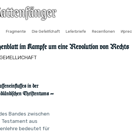
Fragmente
Die Geſellſchaft
Leſerbriefe
Recenſionen
Иpre
enblatt im Kampfe um eine Revolution von Rechts
E GEИELLИCHAFT
eneinfluſſes in der
dländiſchen Chriſtentums —
 des Bandes zwischen
 Testament aus
enlehre bedeutet für