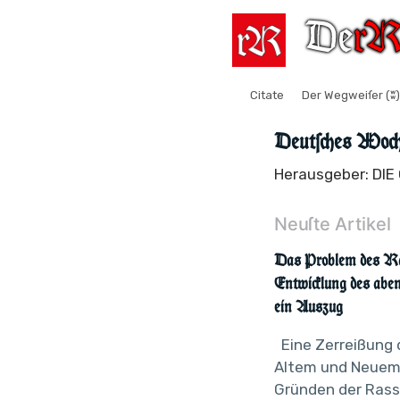
Citate
Der Wegweiſer (ʬ)
Deutſches Woch
Herausgeber: DI
Neuſte Artikel
Das Problem des Raſſ
Entwicklung des aben
ein Auszug
Eine Zerreißung
Altem und Neuem
Gründen der Rass