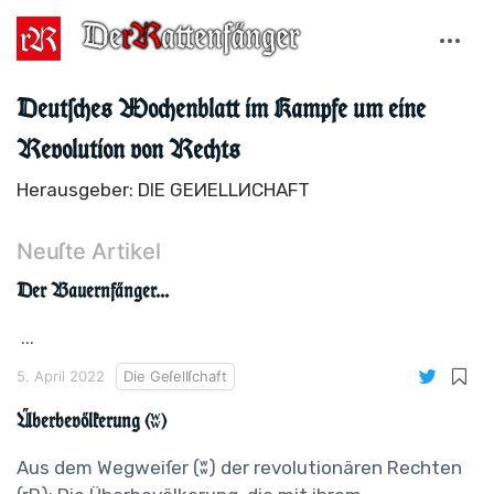
Deutſches Wochenblatt im Kampfe um eine
Revolution von Rechts
Herausgeber: DIE GEИELLИCHAFT
Neuſte Artikel
Der Bauernfänger...
...
5. April 2022
Die Geſellſchaft
Überbevölkerung (ʬ)
Aus dem Wegweiſer (ʬ) der revolutionären Rechten