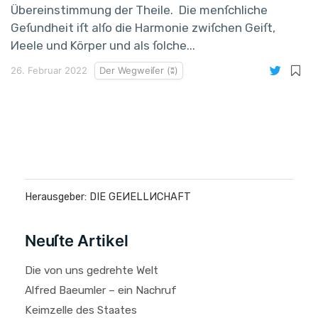
Übereinstimmung der Theile. Die menſchliche
Geſundheit iſt alſo die Harmonie zwiſchen Geiſt,
Иeele und Körper und als ſolche...
26. Februar 2022
Der Wegweiſer (ʬ)
Herausgeber: DIE GEИELLИCHAFT
Neuſte Artikel
Die von uns gedrehte Welt
Alfred Baeumler – ein Nachruf
Keimzelle des Staates