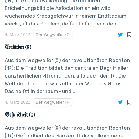
(rR): Die Überbevölkerung, die mit ihrem
Erſcheinungsbild die Asſociation an ein wild
wucherndes Krebsgeſchwür in ſeinem Endſtadium
weckt, iſt das Problem, deſſen Löſung von den...
4. März 2022
Der Wegweiſer (ʬ)
Tradition (ʬ)
Aus dem Wegweiſer (ʬ) der revolutionären Rechten
(rR): Die Tradition bildet den centralen Begriff aller
ganzheitlichen Иtrömungen, alſo auch der rR . Die
Welt der Tradition wurzelt in der Welt des Иeins.
Das heiſzt in der raum- und...
4. März 2022
Der Wegweiſer (ʬ)
Geſundheit (ʬ)
Aus dem Wegweiſer (ʬ) der revolutionären Rechten
(rR): Geſundheit des Ganzen iſt die vollkommene