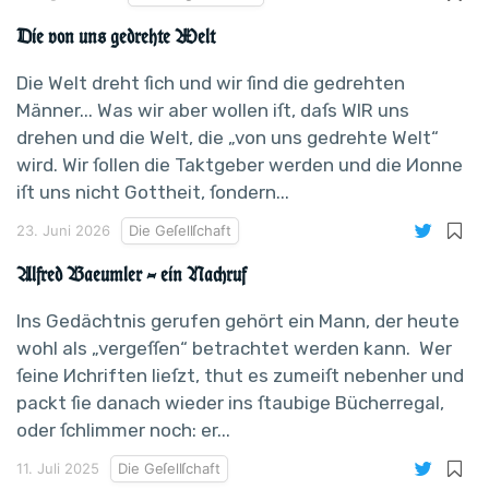
Die von uns gedrehte Welt
Die Welt dreht ſich und wir ſind die gedrehten
Männer... Was wir aber wollen iſt, daſs WIR uns
drehen und die Welt, die „von uns gedrehte Welt“
wird. Wir ſollen die Taktgeber werden und die Иonne
iſt uns nicht Gottheit, ſondern...
23. Juni 2026
Die Geſellſchaft
Alfred Baeumler – ein Nachruf
Ins Gedächtnis gerufen gehört ein Mann, der heute
wohl als „vergeſſen“ betrachtet werden kann. Wer
ſeine Иchriften lieſzt, thut es zumeiſt nebenher und
packt ſie danach wieder ins ſtaubige Bücherregal,
oder ſchlimmer noch: er...
11. Juli 2025
Die Geſellſchaft