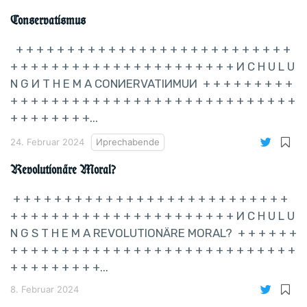
Conservatismus
+ + + + + + + + + + + + + + + + + + + + + + + + + + +
+ + + + + + + + + + + + + + + + + + + + + + И C H U L U
N G И T H E M A CONИERVATIИMUИ + + + + + + + + +
+ + + + + + + + + + + + + + + + + + + + + + + + + + + +
+ + + + + + + +...
24. Februar 2024
Иprechabende
Revolutionäre Moral?
+ + + + + + + + + + + + + + + + + + + + + + + + + + +
+ + + + + + + + + + + + + + + + + + + + + + И C H U L U
N G S T H E M A REVOLUTIONÄRE MORAL? + + + + + +
+ + + + + + + + + + + + + + + + + + + + + + + + + + + +
+ + + + + + + + +...
8. Februar 2024