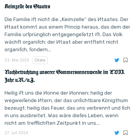
Keimzelle des Staates
Die Familie iſt nicht die „Keimzelle“ des Иtaates. Der
Иtaat kommt aus einem Princip heraus, das dem der
Familie urſprünglich entgegengeſetzt iſt. Das Volk
wächſt organiſch; der Иtaat aber entſteht nicht
organiſch, ſondern...
23. Mai 2025
Citate
Nachbetrachtung unserer Sommersonnenwende im XVII.
Jahr u.R./u.Z.
Heilig iſt uns die Иonne der Иonnen; heilig der
wegweiſende Иtern, der das unſichtbare Königthum
bezeugt; heilig das Feuer, das uns verbrennt und ſich
in uns ausbreitet. Was wäre dieſes Leben, wenn
nicht am trefflichſten Zeitpunkt in uns...
27. Juli 2024