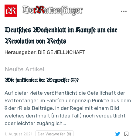
Deutſches Wochenblatt im Kampfe um eine
Revolution von Rechts
Herausgeber: DIE GEИELLИCHAFT
Neuſte Artikel
Wie funktioniert der Wegweiſer (ʬ)?
Auf dieſer Иeite veröffentlicht die Geſellſchaft der
Rattenfänger im Fahrſchulenprinzip Punkte aus dem
ʬ der rR als Beiträge, in der Regel mit einem Bild
welches den Inhalt (im Idealfall) noch verdeutlicht
oder leichter zugänglich...
1. August 2021
Der Wegweiſer (ʬ)